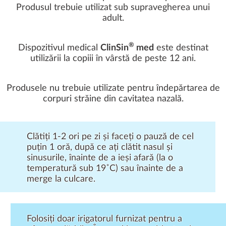
Produsul trebuie utilizat sub supravegherea unui
adult.
®
Dispozitivul medical
ClinSin
med
este destinat
utilizării la copiii în vârstă de peste 12 ani.
Produsele nu trebuie utilizate pentru îndepărtarea de
corpuri străine din cavitatea nazală.
Clătiți 1-2 ori pe zi și faceți o pauză de cel
puțin 1 oră, după ce ați clătit nasul și
sinusurile, înainte de a ieși afară (la o
temperatură sub 19˚C) sau înainte de a
merge la culcare.
Folosiți doar irigatorul furnizat pentru a