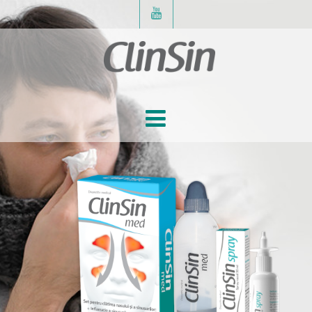
SINUSURILE
®
CLINSIN
®
CUM SE UTILIZEAZĂ
ClinSin
Med
COMANDĂ
®
ClinSin
Spray