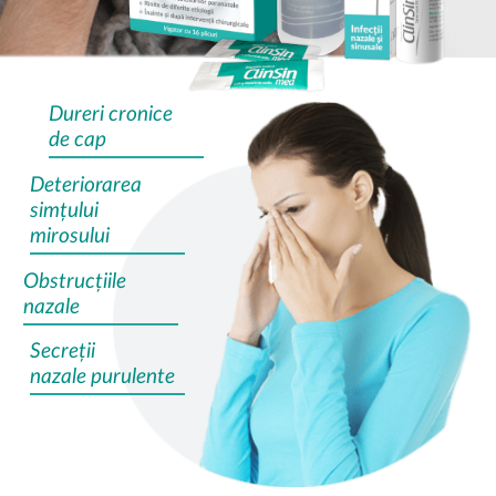
CONTACT
Dureri cronice
de cap
Deteriorarea
simțului
mirosului
Obstrucțiile
nazale
Secreții
nazale purulente