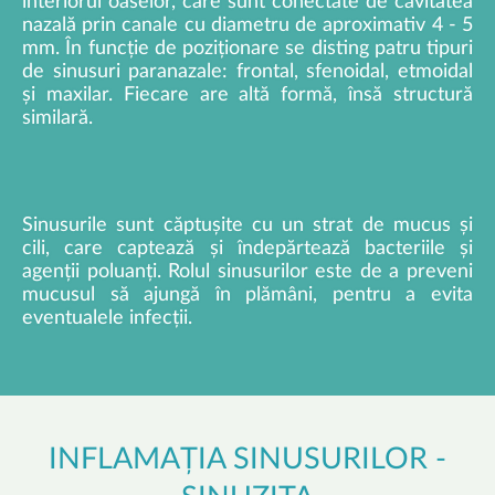
interiorul oaselor, care sunt conectate de cavitatea
nazală prin canale cu diametru de aproximativ 4 - 5
mm. În funcție de poziționare se disting patru tipuri
de sinusuri paranazale: frontal, sfenoidal, etmoidal
și maxilar. Fiecare are altă formă, însă structură
similară.
Sinusurile sunt căptușite cu un strat de mucus și
cili, care captează și îndepărtează bacteriile și
agenții poluanți. Rolul sinusurilor este de a preveni
mucusul să ajungă în plămâni, pentru a evita
eventualele infecții.
INFLAMAȚIA SINUSURILOR -