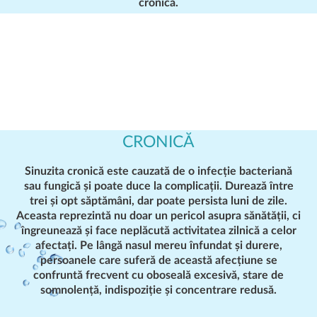
cronică.
CRONICĂ
Sinuzita cronică
este cauzată de o infecție bacteriană
sau fungică și poate duce la complicații. Durează între
trei și opt săptămâni, dar poate persista luni de zile.
Aceasta reprezintă nu doar un pericol asupra sănătății, ci
îngreunează și face neplăcută activitatea zilnică a celor
afectați. Pe lângă nasul mereu înfundat și durere,
persoanele care suferă de această afecțiune se
confruntă frecvent cu oboseală excesivă, stare de
somnolență, indispoziție și concentrare redusă.