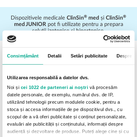
®
®
Dispozitivele medicale
ClinSin
med
și
ClinSin
med JUNIOR
pot fi utilizate pentru a prepara
soluții izotonice și hipertonice.
UTILIZARE
Consimțământ
Detalii
Setări publicitate
Despre
SOLUȚIE
Utilizarea responsabilă a datelor dvs.
IZOTONICĂ
Noi și
cei 1022 de parteneri ai noștri
vă procesăm
datele personale, de exemplu, numărul dvs. de IP,
utilizând tehnologii precum modulele cookie, pentru a
stoca și accesa informațiile de pe dispozitivul dvs., cu
scopul de a vă oferi publicitate și conținut personalizate,
evaluări ale publicității și conținutului, informații despre
audiență și dezvoltare de produse. Puteți alege cine și cu