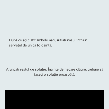
După ce ați clătit ambele nări, suflați nasul într-un
șervețel de unică folosință.
Aruncați restul de soluție. Înainte de fiecare clătire, trebuie să
faceți o soluție proaspătă.