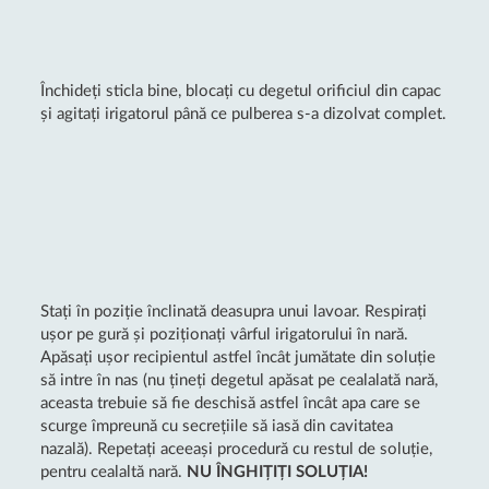
Închideți sticla bine, blocați cu degetul orificiul din capac
și agitați irigatorul până ce pulberea s-a dizolvat complet.
Stați în poziție înclinată deasupra unui lavoar. Respirați
ușor pe gură și poziționați vârful irigatorului în nară.
Apăsați ușor recipientul astfel încât jumătate din soluție
să intre în nas (nu țineți degetul apăsat pe cealalată nară,
aceasta trebuie să fie deschisă astfel încât apa care se
scurge împreună cu secrețiile să iasă din cavitatea
nazală). Repetați aceeași procedură cu restul de soluție,
pentru cealaltă nară.
NU ÎNGHIȚIȚI SOLUȚIA!