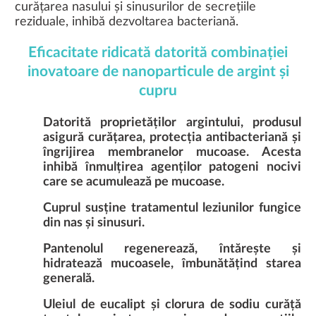
curățarea nasului și sinusurilor de secrețiile
reziduale, inhibă dezvoltarea bacteriană.
Eficacitate ridicată datorită combinației
inovatoare de nanoparticule de argint și
cupru
Datorită proprietăților argintului
, produsul
asigură curățarea, protecția antibacteriană și
îngrijirea membranelor mucoase. Acesta
inhibă înmulțirea agenților patogeni nocivi
care se acumulează pe mucoase.
Cuprul
susține tratamentul leziunilor fungice
din nas și sinusuri.
Pantenolul
regenerează, întărește și
hidratează mucoasele, îmbunătățind starea
generală.
Uleiul de eucalipt
și
clorura de sodiu
curăță