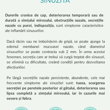
SINUZITA
Durerile cronice de cap, deteriorarea temporară sau de
durată a simțului mirosului, obstrucțiile nazale, secrețiile
nazale cu puroi, indispoziția
, sunt simptome caracteristice
ale inflamării sinusurilor.
Dacă răcim sau ne îmbolnăvim de gripă, se poate ajunge la
edemul membanei mucoasei nazale, când diametrul
sinusurilor se poate contracta sub 2 mm. În urma acestui
fenomen, secreția care ar trebui să curgă treptat din sinusuri,
se elimină cu dificultate, creând condiții pentru dezvoltarea
afecțiunilor.
Pe lângă secrețiile nazale persistente, abundente, cele mai
frecvente simptome ale sinuzitei sunt:
tusea, scurgerea
secreției pe peretele posterior al gâtului, deteriorarea sau
lipsa completă a simțului mirosului, iar în cazurile mai
severe și febra
.