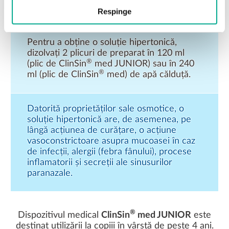
Respinge
Pentru a obține o soluție hipertonică,
dizolvați 2 plicuri de preparat în 120 ml
®
(plic de ClinSin
med JUNIOR) sau în 240
®
ml (plic de ClinSin
med) de apă călduță.
Datorită proprietăților sale osmotice, o
soluție hipertonică are, de asemenea, pe
lângă acțiunea de curățare, o acțiune
vasoconstrictoare asupra mucoasei în caz
de infecții, alergii (febra fânului), procese
inflamatorii și secreții ale sinusurilor
paranazale.
®
Dispozitivul medical
ClinSin
med JUNIOR
este
destinat utilizării la copiii în vârstă de peste 4 ani.