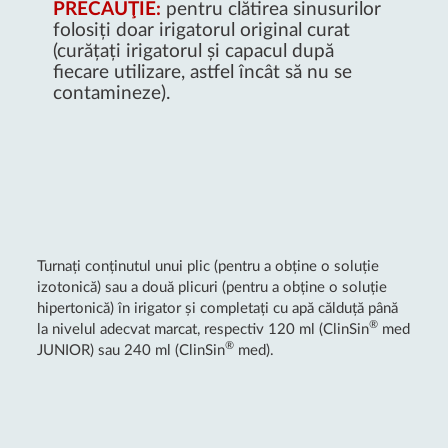
PRECAUŢIE:
pentru clătirea sinusurilor
folosiți doar irigatorul original curat
(curățați irigatorul și capacul după
fiecare utilizare, astfel încât să nu se
contamineze).
Turnați conținutul unui plic (pentru a obține o soluție
izotonică) sau a două plicuri (pentru a obține o soluție
hipertonică) în irigator și completați cu apă călduță până
®
la nivelul adecvat marcat, respectiv 120 ml (ClinSin
med
®
JUNIOR) sau 240 ml (ClinSin
med).